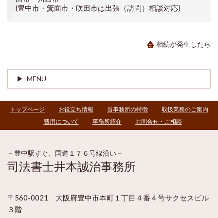
(豊中市・箕面市・吹田市は出張（訪問）相談対応)
相続が発生したら
MENU
トップページ
お役立ち情報
当事務所の特徴
取扱業務のご案内
費用について
事務所紹介
お問合せ・ご相談
－豊中駅すぐ、国道１７６号線沿い－
司法書士井本誠治事務所
〒560-0021 大阪府豊中市本町１丁目４番４号サクセスビル
３階