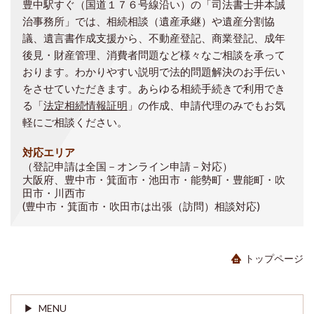
豊中駅すぐ（国道１７６号線沿い）の「司法書士井本誠
治事務所」では、相続相談（遺産承継）や遺産分割協
議、遺言書作成支援から、不動産登記、商業登記、成年
後見・財産管理、消費者問題など様々なご相談を承って
おります。わかりやすい説明で法的問題解決のお手伝い
をさせていただきます。あらゆる相続手続きで利用でき
る「
法定相続情報証明
」の作成、申請代理のみでもお気
軽にご相談ください。
対応エリア
（登記申請は全国－オンライン申請－対応）
大阪府、豊中市・箕面市・池田市・能勢町・豊能町・吹
田市・川西市
(豊中市・箕面市・吹田市は出張（訪問）相談対応)
トップページ
MENU