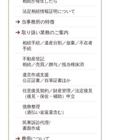
相続が発生したら
法定相続情報証明について
当事務所の特徴
取り扱い業務のご案内
相続手続／遺産分割／放棄／不在者
手続
不動産登記
相続／売買／贈与／抵当権抹消
遺言作成支援
公正証書／自筆証書ほか
任意後見契約／財産管理／法定後見
（後見・保佐・補助）申立
債務整理
（過払い金返還含む）
民事訴訟代理/
書面作成
費用について