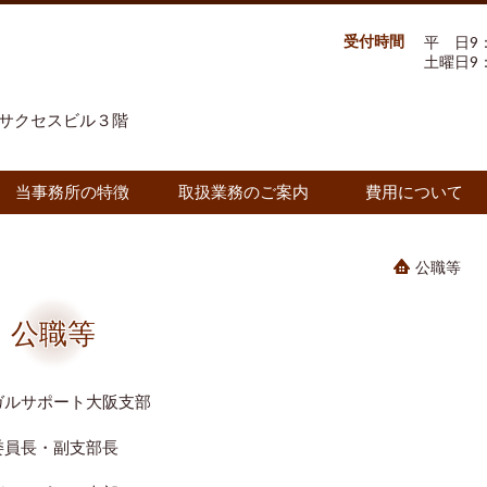
受付時間
平 日9：
土曜日9：
号サクセスビル３階
当事務所の特徴
取扱業務のご案内
費用について
公職等
公職等
ガルサポート大阪支部
委員長・副支部長