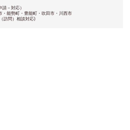
申請－対応）
市・能勢町・豊能町・吹田市・川西市
（訪問）相談対応)